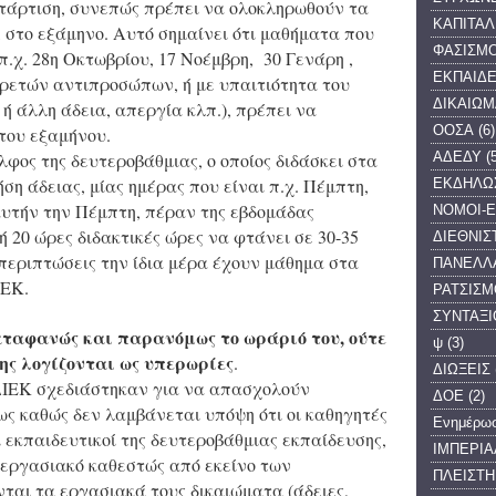
τάρτιση, συνεπώς πρέπει να ολοκληρωθούν τα
ΚΑΠΙΤΑΛ
 στο εξάμηνο. Αυτό σημαίνει ότι μαθήματα που
ΦΑΣΙΣΜ
π.χ. 28η Οκτωβρίου, 17 Νοέμβρη,
30 Γενάρη ,
ΕΚΠΑΙΔΕ
ιρετών αντιπροσώπων, ή με υπαιτιότητα του
ΔΙΚΑΙΩΜ
 ή άλλη άδεια, απεργία κλπ.), πρέπει να
ΟΟΣΑ
(6)
του εξαμήνου.
ΑΔΕΔΥ
(
φος της δευτεροβάθμιας, ο οποίος διδάσκει στα
ση άδειας, μίας ημέρας που είναι π.χ. Πέμπτη,
ΕΚΔΗΛΩ
υτήν την Πέμπτη, πέραν της εβδομάδας
ΝΟΜΟΙ-Ε
 20 ώρες διδακτικές ώρες να φτάνει σε 30-35
ΔΙΕΘΝΙΣ
 περιπτώσεις την ίδια μέρα έχουν μάθημα στα
ΠΑΝΕΛΛ
ΙΕΚ.
ΡΑΤΣΙΣΜ
ΣΥΝΤΑΞΙ
ταφανώς και παρανόμως το ωράριό του, ούτε
ψ
(3)
ης λογίζονται ως υπερωρίες
.
ΔΙΩΞΕΙΣ
ΔΙΕΚ σχεδιάστηκαν για να απασχολούν
ΔΟΕ
(2)
ως καθώς δεν λαμβάνεται υπόψη ότι οι καθηγητές
Ενημέρω
ι εκπαιδευτικοί της δευτεροβάθμιας εκπαίδευσης,
ΙΜΠΕΡΙΑ
ο εργασιακό καθεστώς από εκείνο των
ΠΛΕΙΣΤΗ
ται τα εργασιακά τους δικαιώματα (άδειες,