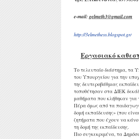
e-mail:
gelmeth3@gmail.com
http
://3
elmethess
.
blogspot
.
gr
/
Εργασιακό καθεσ
Το τελευταίο διάστημα, τ
α
Υπ
του Υπουργείου για την υπο
της δευτεροβάθμιας εκπαίδευ
τοποθέτησαν στα ΔΙΕΚ δεκάδ
μαθήματα που κλήθηκαν για 
Πέρα όμως από τα παιδαγωγι
δομή εκπαίδευσης» (που είνα
ζητήματα που έχουν να κάνο
τη δομή της εκπαίδευσης.
Πιο συγκεκριμένα, τα Δημόσ