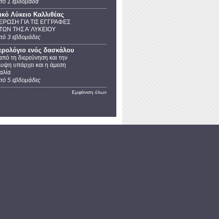
πό 1 εβδομάδα
νικό Λύκειο Καλλιθέας
ΡΩΣΗ ΓΙΑ ΤΙΣ ΕΓΓΡΑΦΕΣ
ΩΝ ΤΗΣ Α΄ΛΥΚΕΙΟΥ
πό 3 εβδομάδες
ερολόγιο ενός δασκάλου
από τη διερεύνηση και την
υψη υπάρχει και η άμεση
αλία
πό 5 εβδομάδες
Εμφάνιση όλων