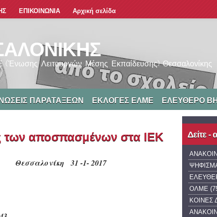
ΗΣ
ΕΠΙΚΟΙΝΩΝΙΑ
Αρχική σελίδα
ΣΑΛΟΝΙΚΗΣ
ΜΕ (Ένωσης Λειτουργών Μέσης Εκπαίδευσης) Θεσσαλονίκης
ΝΩΣΕΙΣ ΠΑΡΑΤΑΞΕΩΝ
ΕΚΛΟΓΕΣ ΕΛΜΕ
ΕΛΕΥΘΕΡΟ Β
Δείτε -
ς των αποσπασμένων στα ΙΕΚ
ΑΝΑΚΟΙ
Θεσσαλονίκη
31 -1- 2017
ΨΗΦΙΣΜ
ΕΛΕΥΘΕ
ΟΛΜΕ
(7
ΚΟΙΝΕΣ 
ΑΝΑΚΟΙ
43