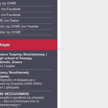
og της ΟΛΜΕ
 στο Facebook
α στο Facebook
Ε στο Twitter
νάλι της ΟΛΜΕ στο Youtube
etter της ΟΛΜΕ
λόγια
νασιο Τουμπας Θεσσαλονικης /
igh school of Toumpa,
aloniki, Greece
πό 3 ημέρες
ώσεις Νεοελληνικής
εχνίας
Reynolds «Η διαίρεση και η
ωση της Ευρώπης (1945-1995)»
πό 1 εβδομάδα
ΛΜΕ ΘΕΣΣΑΛΟΝΙΚΗΣ
συρθεί η προσβολή της ιστορικής
 – Έξω το Επταπύργιο από τη
 γαστρονομίας»!