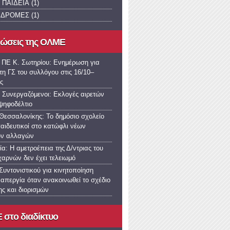
 ΠΑΙΔΕΙΑ
(1)
ΚΔΡΟΜΕΣ
(1)
νώσεις της ΟΛΜΕ
 ΠΕ Κ. Σωτηρίου: Ενημέρωση για
τη ΓΣ του συλλόγου στις 16/10–
ς
 Συνεργαζόμενοι: Εκλογές αιρετών
 ψηφοδέλτιο
εσσαλονίκης: Το δημόσιο σχολείο
παιδευτικοί στο κατώφλι νέων
ών αλλαγών
α: Η αμετροέπεια της Δ/ντριας του
χαρνών δεν έχει τελειωμό
υντονιστικού για κινητοποίηση
 απεργία όταν ανακοινωθεί το σχέδιο
ς και διορισμών
στο διαδίκτυο