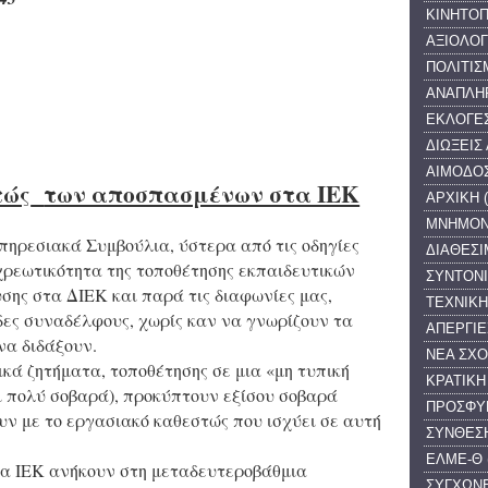
ΚΙΝΗΤΟΠ
ΑΞΙΟΛΟ
ΠΟΛΙΤΙΣ
ΑΝΑΠΛΗ
ΕΚΛΟΓΕ
ΔΙΩΞΕΙΣ
ΑΙΜΟΔΟ
τώς
των αποσπασμένων στα ΙΕΚ
ΑΡΧΙΚΗ
ΜΝΗΜΟΝ
ηρεσιακά Συμβούλια, ύστερα από τις οδηγίες
ΔΙΑΘΕΣ
χρεωτικότητα της τοποθέτησης εκπαιδευτικών
ΣΥΝΤΟΝ
σης στα ΔΙΕΚ και παρά τις διαφωνίες μας,
ΤΕΧΝΙΚΗ
ες συναδέλφους, χωρίς καν να γνωρίζουν τα
ΑΠΕΡΓΙΕ
να διδάξουν.
ΝΕΑ ΣΧ
κά ζητήματα, τοποθέτησης σε μια «μη τυπική
ΚΡΑΤΙΚΗ
ι πολύ σοβαρά), προκύπτουν εξίσου σοβαρά
ΠΡΟΣΦΥ
υν με το εργασιακό καθεστώς που ισχύει σε αυτή
ΣΥΝΘΕΣΗ
ΕΛΜΕ-Θ
ια ΙΕΚ ανήκουν στη μεταδευτεροβάθμια
ΣΥΓΧΩΝ