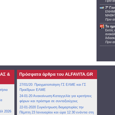
Πριν α
7* Γε
ΕΝΗΜΕ
ΜΑΘΗΤ
Πριν α
Το ημ
Εκτός 
ανακάλ
διδασκ
Πριν α
ΑΣ &
Πρόσφατα άρθρα του ΑLFAVITA.GR
27/01/20: Πραγματοποίηση ΓΣ ΕΛΜΕ και ΓΣ
τήσια
Προέδρων ΕΛΜΕ
24-01-20 Ανακοίνωση-Καταγγελία για κρατήσεις
ία
φόρων και πρόστιμα σε συνταξιούχους
22-01-2020 Συγκέντρωση διαμαρτυρίας την
άλ 2026
Πέμπτη 23 Ιανουαρίου και ώρα 12.30 ενάντια στη