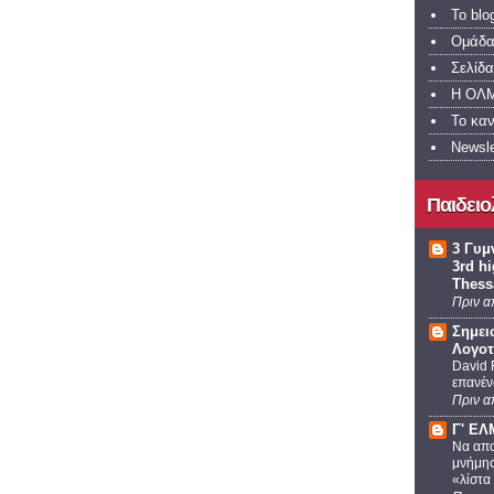
To bl
Ομάδα
Σελίδ
Η ΟΛΜ
Το κα
Newsl
Παιδειο
3 Γυμ
3rd h
Thess
Πριν α
Σημει
Λογοτ
David 
επανέν
Πριν α
Γ' Ε
Να απο
μνήμης
«λίστα