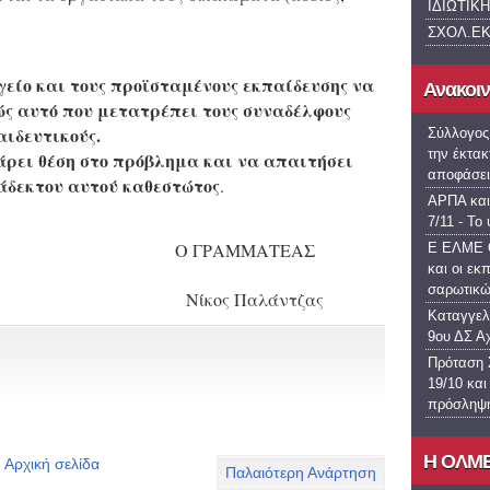
ΙΔΙΩΤΙΚΗ
ΣΧΟΛ.Ε
είο και τους προϊσταμένους εκπαίδευσης να
Ανακοι
ώς αυτό που μετατρέπει τους συναδέλφους
αιδευτικούς.
Σύλλογος
την έκτακ
ρει θέση στο πρόβλημα και να απαιτήσει
αποφάσει
άδεκτου αυτού καθεστώτος
.
ΑΡΠΑ και
7/11 - Το
Ο ΓΡΑΜΜΑΤΕΑΣ
Ε ΕΛΜΕ Θ
και οι εκ
σαρωτικ
Νίκος Παλάντζας
Καταγγελί
9ου ΔΣ Α
Πρόταση Σ
19/10 και
πρόσληψη
H OΛΜΕ 
Αρχική σελίδα
Παλαιότερη Ανάρτηση