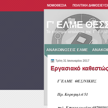
ΝΟΜΟΘΕΣΙΑ
ΠΟΛΙΤΙΚΗ ΔΗΜΟΣΙΕΥΣ
Γ' ΕΛΜΕ ΘΕΣ
Το επίσημο ιστολόγιο της Γ΄ ΕΛ
ΑΝΑΚΟΙΝΩΣΕΙΣ ΕΛΜΕ
ΑΝΑΚΟΙ
Τρίτη 31 Ιανουαρίου 2017
Εργασιακό καθεστώ
Γ΄ΕΛΜΕ
ΘΕΣ/ΝΙΚΗΣ
Πρ. Κορομηλά 51
τηλ. Επικοινωνίας 69798501