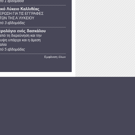
πό 1 εβδομάδα
νικό Λύκειο Καλλιθέας
ΡΩΣΗ ΓΙΑ ΤΙΣ ΕΓΓΡΑΦΕΣ
ΩΝ ΤΗΣ Α΄ΛΥΚΕΙΟΥ
πό 3 εβδομάδες
ερολόγιο ενός δασκάλου
από τη διερεύνηση και την
υψη υπάρχει και η άμεση
αλία
πό 5 εβδομάδες
Εμφάνιση όλων