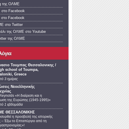
og της ΟΛΜΕ
 στο Facebook
α στο Facebook
Ε στο Twitter
νάλι της ΟΛΜΕ στο Youtube
etter της ΟΛΜΕ
λόγια
νασιο Τουμπας Θεσσαλονικης /
igh school of Toumpa,
aloniki, Greece
πό 3 ημέρες
ώσεις Νεοελληνικής
εχνίας
Reynolds «Η διαίρεση και η
ωση της Ευρώπης (1945-1995)»
πό 1 εβδομάδα
ΛΜΕ ΘΕΣΣΑΛΟΝΙΚΗΣ
συρθεί η προσβολή της ιστορικής
 – Έξω το Επταπύργιο από τη
 γαστρονομίας»!