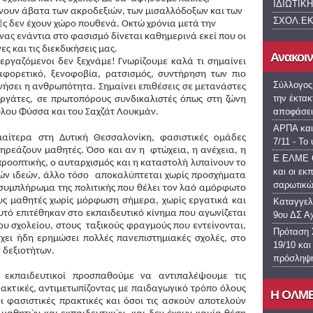
ΙΔΙΩΤΙΚΗ
νουν άβατα των ακροδεξιών, των μισαλλόδοξων και των 
ΣΧΟΛ.Ε
ς δεν έχουν χώρο πουθενά. Οκτώ χρόνια μετά την 
ς ενάντια στο φασισμό δίνεται καθημερινά εκεί που οι 
ς και τις διεκδικήσεις μας.
Ανακοι
ι εργαζόμενοι δεν ξεχνάμε! Γνωρίζουμε καλά τι σημαίνει 
αφορετικό, ξενοφοβία, ρατσισμός, συντήρηση των πιο 
Σύλλογος
ήσει η ανθρωπότητα. Σημαίνει επιθέσεις σε μετανάστες 
την έκτακ
εργάτες, σε πρωτοπόρους συνδικαλιστές
όπως στη ζώνη 
αποφάσει
λου Φύσσα και του Σαχζάτ Λουκμάν.
ΑΡΠΑ και
διαίτερα στη Δυτική Θεσσαλονίκη, φασιστικές ομάδες 
7/11 - Το
εάζουν μαθητές. Όσο και αν η  φτώχεια, η ανέχεια, η 
Ε ΕΛΜΕ Θ
ροοπτικής, ο αυταρχισμός και η καταστολή λιπαίνουν το 
και οι εκ
ών ιδεών, άλλο τόσο  αποκαλύπτεται χωρίς προσχήματα 
σαρωτικ
συμπλήρωμα της πολιτικής που θέλει τον λαό αμόρφωτο 
υς μαθητές χωρίς μόρφωση σήμερα, χωρίς εργατικά και 
Καταγγελί
υτό επιτέθηκαν στο εκπαιδευτικό κίνημα που αγωνίζεται 
9ου ΔΣ Α
υ σχολείου, στους  ταξικούς φραγμούς που εντείνονται, 
Πρόταση Σ
χει ήδη ερημώσει πολλές πανεπιστημιακές σχολές, στο 
19/10 και
 δεξιοτήτων.
πρόσληψη
εκπαιδευτικοί προσπαθούμε να αντιπαλέψουμε τις 
πρακτικές, αντιμετωπίζοντας με παιδαγωγικό τρόπο όλους 
H OΛΜΕ 
ι φασιστικές πρακτικές και όσοι τις ασκούν αποτελούν 