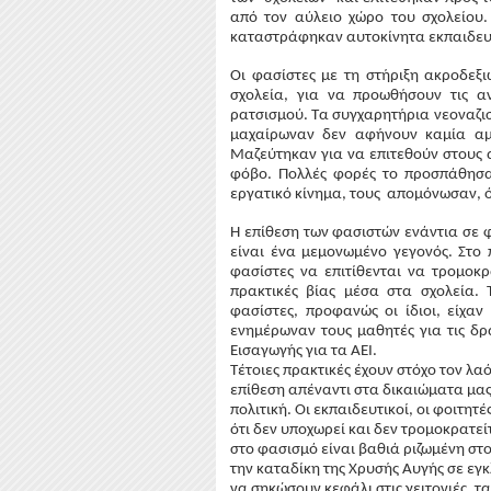
από τον αύλειο χώρο του σχολείου.
καταστράφηκαν αυτοκίνητα εκπαιδευτ
Οι φασίστες με τη στήριξη ακροδε
σχολεία, για να προωθήσουν τις αν
ρατσισμού. Τα συγχαρητήρια νεοναζισ
μαχαίρωναν δεν αφήνουν καμία αμφι
Μαζεύτηκαν για να επιτεθούν στους α
φόβο.
Π
ολλές φορές το προσπάθησαν
εργατικό κίνημα, τους  απομόνωσαν, 
Η επίθεση των φασιστών ενάντια σε φ
είναι ένα μεμονωμένο γεγονός. Στο 
φασίστες να επιτίθενται να τρομοκρ
πρακτικές βίας μέσα στα σχολεία.
φασίστες, προφανώς οι ίδιοι, είχαν 
ενημέρωναν τους μαθητές για τις δρα
Εισαγωγής για τα ΑΕΙ. 
Τέτοιες πρακτικές έχουν στόχο τον λαό
επίθεση απέναντι στα δικαιώματα μας 
πολιτική. Οι εκπαιδευτικοί, οι φοιτητές
ότι δεν υποχωρεί και δεν τρομοκρατεί
στο φασισμό είναι βαθιά ριζωμένη στο
την καταδίκη της Χρυσής Αυγής σε εγ
να σηκώσουν κεφάλι στις γειτονιές, τα 