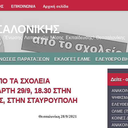
ΗΣ
ΕΠΙΚΟΙΝΩΝΙΑ
Αρχική σελίδα
ΣΑΛΟΝΙΚΗΣ
ΜΕ (Ένωσης Λειτουργών Μέσης Εκπαίδευσης) Θεσσαλονίκης
ΝΩΣΕΙΣ ΠΑΡΑΤΑΞΕΩΝ
ΕΚΛΟΓΕΣ ΕΛΜΕ
ΕΛΕΥΘΕΡΟ Β
Δείτε -
ΠΟ ΤΑ ΣΧΟΛΕΙΑ
ΤΗ 29/9, 18.30 ΣΤΗΝ
ΑΝΑΚΟΙ
ΨΗΦΙΣΜ
Σ, ΣΤΗΝ ΣΤΑΥΡΟΥΠΟΛΗ
ΕΛΕΥΘΕ
ΟΛΜΕ
(7
                                          Θεσσαλονίκη 28/9/2021 
ΚΟΙΝΕΣ 
ΑΝΑΚΟΙ