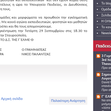
 μαθητών και εκπαιδευτικών  και δεν έχουν καμία θέση 
To bl
τέλους η ώρα το Υπουργείο Παιδείας, οι Διευθύνσεις 
Ομάδα
η τους.
Σελίδ
ομάδες και μορφώματα να προωθούν την εγκληματική 
Η ΟΛΜ
υ. Με κοινό αγώνα εκπαιδευτικών, φοιτητών και μαθητών 
ρέπει και θα τους απομονώσουμε.
Το κα
γκέντρωση την Τετάρτη 29 Σεπτεμβρίου στις 18.30 το 
Newsl
την Σταυρούπολη.
 ΤΟ Δ.Σ. ΤΗΣ Γ΄ΕΛΜΕ-Θ
Παιδειο
                        Ο ΓΡΑΜΜΑΤΕΑΣ
                      ΝΙΚΟΣ ΠΑΛΑΝΤΖΑΣ
3 Γυμ
3rd h
Thess
Πριν α
Σημει
Λογοτ
David 
επανέν
Πριν α
Γ' Ε
Αρχική σελίδα
Να απο
Παλαιότερη Ανάρτηση
μνήμης
«λίστα