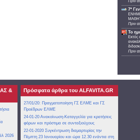
Πριν α
7* Γε
ΕΝΗΜΕ
ΜΑΘΗΤ
Πριν α
Το ημ
Εκτός 
ανακάλ
διδασκ
Πριν α
ΑΣ &
Πρόσφατα άρθρα του ΑLFAVITA.GR
27/01/20: Πραγματοποίηση ΓΣ ΕΛΜΕ και ΓΣ
τήσια
Προέδρων ΕΛΜΕ
24-01-20 Ανακοίνωση-Καταγγελία για κρατήσεις
ία
φόρων και πρόστιμα σε συνταξιούχους
22-01-2020 Συγκέντρωση διαμαρτυρίας την
άλ 2026
Πέμπτη 23 Ιανουαρίου και ώρα 12.30 ενάντια στη