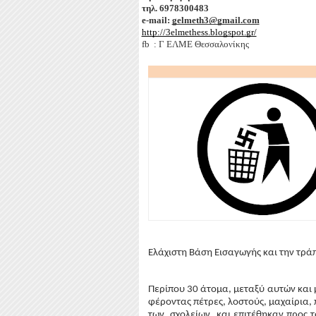
τηλ. 6978300483                                  
e-mail: 
gelmeth3@gmail.com
http://3elmethess.blogspot.gr/
fb  : Γ ΕΛΜΕ Θεσσαλονίκης
Ελάχιστη Βάση Εισαγωγής και την τρά
Περίπου 30 άτομα, μεταξύ αυτών και 
φέροντας πέτρες, λοστούς, μαχαίρια,
των  σχολείων  και
 επιτέθηκαν προς 