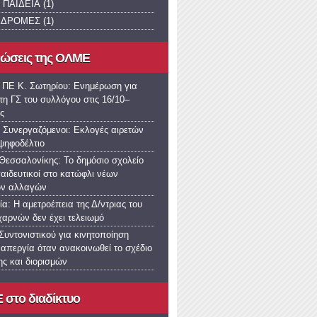
 ΠΑΙΔΕΙΑ
(1)
ΚΔΡΟΜΕΣ
(1)
νώσεις της ΟΛΜΕ
 ΠΕ Κ. Σωτηρίου: Ενημέρωση για
τη ΓΣ του συλλόγου στις 16/10–
ς
 Συνεργαζόμενοι: Εκλογές αιρετών
 ψηφοδέλτιο
εσσαλονίκης: Το δημόσιο σχολείο
παιδευτικοί στο κατώφλι νέων
ών αλλαγών
α: Η αμετροέπεια της Δ/ντριας του
χαρνών δεν έχει τελειωμό
υντονιστικού για κινητοποίηση
 απεργία όταν ανακοινωθεί το σχέδιο
ς και διορισμών
στο διαδίκτυο