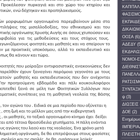
 
Προκάλεσαν πυρκαγιά και στο χώρο του κτηρίου και 
ΚΑΠΙΤΑΛ
ικών, ενώ δέχτηκαν και προπηλακισμούς.
ΦΑΣΙΣΜ
ΕΚΠΑΙΔΕ
ξιών μορφωμάτων οργανωμένα παρεμβαίνουν μέσα στα 
τιλήψεις της μισαλλοδοξίας, του εθνικισμού και του 
ΔΙΚΑΙΩΜ
τικής οργάνωσης Χρυσής Αυγής σε όσους χτυπούσαν και 
ΟΟΣΑ
(6)
βολία για τις μεθοδεύσεις και τους στόχους τους.  
ΑΔΕΔΥ
(
γωνιζόμενους φοιτητές και μαθητές και να σπείρουν το 
 με πρακτικές υποκόσμου, αλλά το εκπαιδευτικό και 
ΕΚΔΗΛΩ
όπως θα κάνουν και τώρα. 
ΝΟΜΟΙ-Ε
οιτητές που μοίραζαν αντιφασιστικές ανακοινώσεις δεν 
ΔΙΕΘΝΙΣ
παρελθόν έχουν ξαναγίνει παρόμοια γεγονότα με τους 
ΠΑΝΕΛΛ
ατούν μαθητές και εκπαιδευτικούς που δεν ανέχονται 
ΡΑΤΣΙΣΜ
 Την προηγούμενη εβδομάδα 
και πάλι
κουκουλοφόροι 
επιτεθεί 
ξανά σε μέλη των Φοιτητικών Συλλόγων που 
ΣΥΝΤΑΞΙ
ματικές συνέπειες για τη μαθητική νεολαία της Βάσης 
ψ
(3)
ΔΙΩΞΕΙΣ
, τον αγώνα του . Ειδικά σε μια περίοδο που οξύνεται η 
, στη ζωή και το μέλλον μας από την κυβερνητική 
ΔΟΕ
(2)
 , οι μαθητές, το ταξικά οργανωμένο κίνημα έχει  δείξει 
Ενημέρω
ται από τέτοια θρασύδειλα χτυπήματα. Η πάλη ενάντια 
ΙΜΠΕΡΙΑ
υς αγώνες του λαού και της νεολαίας. Ένα χρόνο μετά 
κληματική οργάνωση, δε θα επιτρέψουμε στους φασίστες 
ΠΛΕΙΣΤΗ
σχολεία και τις σχολές. Δε θα  αφήσουμε λαϊκές, 