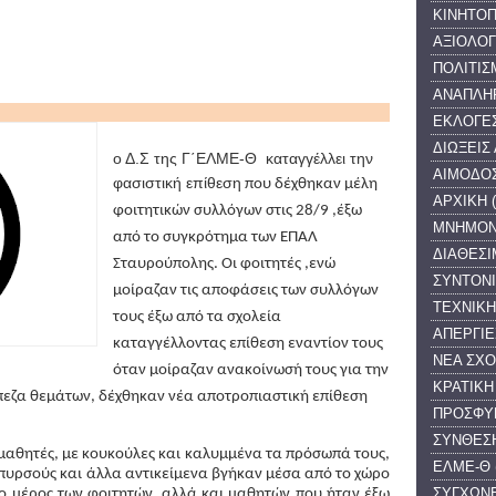
ΚΙΝΗΤΟΠ
ΑΞΙΟΛΟ
ΠΟΛΙΤΙΣ
ΑΝΑΠΛΗ
ΕΚΛΟΓΕ
ΔΙΩΞΕΙΣ
ο Δ.Σ της Γ΄ΕΛΜΕ-Θ καταγγέλλει την
ΑΙΜΟΔΟ
φασιστική επίθεση
 που δέχθηκαν μέλη 
ΑΡΧΙΚΗ
φοιτητικών συλλόγων στις 28/9 ,
έξω 
ΜΝΗΜΟΝ
από το συγκρότημα των ΕΠΑΛ 
ΔΙΑΘΕΣ
Σταυρούπολης. Οι φοιτητές ,ενώ 
ΣΥΝΤΟΝ
μοίραζαν τις αποφάσεις των συλλόγων 
ΤΕΧΝΙΚΗ
τους έξω από τα σχολεία 
ΑΠΕΡΓΙΕ
καταγγέλλοντας επίθεση εναντίον τους 
ΝΕΑ ΣΧ
όταν μοίραζαν ανακοίνωσή τους για την 
ΚΡΑΤΙΚΗ
πεζα θεμάτων, δέχθηκαν νέα αποτροπιαστική επίθεση 
ΠΡΟΣΦΥ
ΣΥΝΘΕΣΗ
μαθητές, 
με κουκούλες και καλυμμένα τα πρόσωπά τους, 
ΕΛΜΕ-Θ
 πυρσούς και άλλα αντικείμενα
 βγήκαν μέσα από το χώρο 
ΣΥΓΧΩΝ
το μέρος των φοιτητών, αλλά και μαθητών που ήταν έξω 