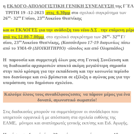
η 
ΕΚΛΟΓΟ-ΑΠΟΛΟΓΙΣΤΙΚΗ ΓΕΝΙΚΗ ΣΥΝΕΛΕΥΣΗ 
της Γ΄Ε
ΤΡΙΤΗ 19 -12-2023
στις 6.30μμ
στο
σχολικό συγκρότημα των
ου
ου
ου
26
- 32
Γ/σίου, 23
Λυκείου Θεσ/νίκης
και οι ΕΚΛΟΓΕΣ για την ανάδειξη του νέου Δ.Σ . την επόμενη μέρα
ου
ου
από τις 12.00-7.00μμ
στο σχολικό συγκρότημα των
26
- 32
Γ/
ου
σίου, 23
Λυκείου Θεσ/νίκης,
(Κασσάνδρου 17-19 διαγωνίως πίσω
από το ΥΜΑ-Θ (ΔΙΟΙΚΗΤΗΡΙΟ) -είσοδος και από Ολυμπιάδος)
Η παρουσία και συμμετοχή όλων μας στη Γενική Συνέλευση και
τη διαδικασία αρχαιρεσιών αποκτά ακόμη μεγαλύτερη σημασία
στην πολύ κρίσιμη για την εκπαίδευση και την κοινωνία περίοδο
που διανύουμε και ενώ βρίσκεται σε εξέλιξη ο αγώνας μας για την
υπεράσπιση του δημόσιου σχολείου.
Καλούμε όλους τους συναδέλφους\ισσες να πάρουν μέρος για ένα
δυνατό, αγωνιστικό σωματείο!
Στις διαδικασίες μπορούν να συμμετάσχουν οι συνάδελφοι που
υπηρετούν οργανικά ή με απόσπαση στα σχολεία ευθύνης της
ΕΛΜΕ, μόνιμοι και αναπληρωτές γενικής εκπ/σης και Ειδ. Αγωγής.