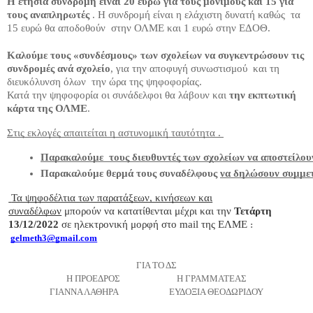
Η ετήσια συνδρομή είναι 20 ευρώ για τους μόνιμους και 15 για
τους αναπληρωτές
. Η συνδρομή είναι η ελάχιστη δυνατή καθώς τα
15 ευρώ θα αποδοθούν στην ΟΛΜΕ και 1 ευρώ στην ΕΔΟΘ.
Καλούμε τους «συνδέσμους» των σχολείων να συγκεντρώσουν τις
συνδρομές ανά σχολείο
, για την αποφυγή συνωστισμού και τη
διευκόλυνση όλων την ώρα της ψηφοφορίας.
Κατά την ψηφοφορία οι συνάδελφοι θα λάβουν και
την εκπτωτική
κάρτα της ΟΛΜΕ
.
Στις εκλογές απαιτείται η αστυνομική ταυτότητα .
Παρακαλούμε  τους διευθυντές των σχολείων να αποστείλουν
Παρακαλούμε θερμά τους συναδέλφους 
να δηλώσουν συμμετ
Τα ψηφοδέλτια των παρατάξεων, κινήσεων και
συναδέλφων
μπορούν να κατατίθενται μέχρι και την
Τετάρτη
13/12/2022
σε ηλεκτρονική μορφή στο mail της ΕΛΜΕ
:
gelmeth3@gmail.com
ΓΙΑ ΤΟ ΔΣ
Η ΠΡΟΕΔΡΟΣ Η ΓΡΑΜΜΑΤΕΑΣ
ΓΙΑΝΝΑ ΛΑΘΗΡΑ ΕΥΔΟΞΙΑ ΘΕΟΔΩΡΙΔΟΥ