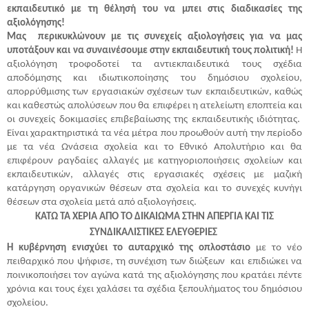
εκπαιδευτικό με τη θέλησή του να μπει στις διαδικασίες της
αξιολόγησης!
Μας περικυκλώνουν με τις συνεχείς αξιολογήσεις για να μας
υποτάξουν και να συναινέσουμε στην εκπαιδευτική τους πολιτική!
Η
αξιολόγηση τροφοδοτεί τα αντιεκπαιδευτικά τους σχέδια
αποδόμησης και ιδιωτικοποίησης του δημόσιου σχολείου,
απορρύθμισης των εργασιακών σχέσεων των εκπαιδευτικών, καθώς
και καθεστώς απολύσεων που θα επιφέρει η ατελείωτη εποπτεία και
οι συνεχείς δοκιμασίες επιβεβαίωσης της εκπαιδευτικής ιδιότητας.
Είναι χαρακτηριστικά τα νέα μέτρα που προωθούν αυτή την περίοδο
με τα νέα Ωνάσεια σχολεία και το Εθνικό Απολυτήριο και θα
επιφέρουν ραγδαίες αλλαγές με κατηγοριοποιήσεις σχολείων και
εκπαιδευτικών, αλλαγές στις εργασιακές σχέσεις με μαζική
κατάργηση οργανικών θέσεων στα σχολεία και το συνεχές κυνήγι
θέσεων στα σχολεία μετά από αξιολογήσεις.
ΚΑΤΩ ΤΑ ΧΕΡΙΑ ΑΠΟ ΤΟ ΔΙΚΑΙΩΜΑ ΣΤΗΝ ΑΠΕΡΓΙΑ ΚΑΙ ΤΙΣ
ΣΥΝΔΙΚΑΛΙΣΤΙΚΕΣ ΕΛΕΥΘΕΡΙΕΣ
Η κυβέρνηση ενισχύει το αυταρχικό της οπλοστάσιο
με
το νέο
πειθαρχικό που ψήφισε, τη συνέχιση των διώξεων και επιδιώκει να
ποινικοποιήσει τον αγώνα κατά της αξιολόγησης που κρατάει πέντε
χρόνια και τους έχει χαλάσει τα σχέδια ξεπουλήματος του δημόσιου
σχολείου.