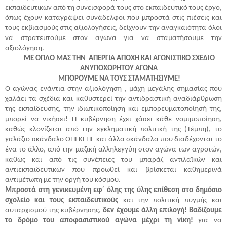
εκπαιδευτικών από τη συνεισφορά τους στο εκπαιδευτικό τους έργο,
όπως έχουν καταγράψει συνάδελφοι που μπροστά στις πιέσεις και
τους εκβιασμούς στις αξιολογήσεις, δείχνουν την αναγκαιότητα όλοι
να στρατευτούμε στον αγώνα για να σταματήσουμε την
αξιολόγηση.
ΜΕ ΟΠΛΟ ΜΑΣ ΤΗΝ ΑΠΕΡΓΙΑ ΑΠΟΧΗ ΚΑΙ ΑΓΩΝΙΣΤΙΚΟ ΣΧΕΔΙΟ
ΑΝΥΠΟΧΩΡΗΤΟΥ ΑΓΩΝΑ
ΜΠΟΡΟΥΜΕ ΝΑ ΤΟΥΣ ΣΤΑΜΑΤΗΣΙΥΜΕ!
Ο αγώνας ενάντια στην αξιολόγηση , μάχη μεγάλης σημασίας που
χαλάει τα σχέδια και καθυστερεί την αντιδραστική αναδιάρθρωση
της εκπαίδευσης, την ιδιωτικοποίηση και εμπορευματοποίησή της,
μπορεί να νικήσει! Η κυβέρνηση έχει χάσει κάθε νομιμοποίηση,
καθώς κλονίζεται από την εγκληματική πολιτική της (Τέμπη), το
γαλάζιο σκάνδαλο ΟΠΕΚΕΠΕ και άλλα σκάνδαλα που διαδέχονται το
ένα το άλλο, από την μαζική αλληλεγγύη στον αγώνα των αγροτών,
καθώς και από τις συνέπειες του μπαράζ αντιλαϊκών και
αντιεκπαιδευτικών που προωθεί και βρίσκεται καθημερινά
αντιμέτωπη με την οργή του κόσμου.
Μπροστά στη γενικευμένη εφ΄ όλης της ύλης επίθεση στο δημόσιο
σχολείο και τους εκπαιδευτικούς
και την πολιτική πυγμής και
αυταρχισμού της κυβέρνησης,
δεν έχουμε άλλη επιλογή! Βαδίζουμε
το δρόμο του αποφασιστικού αγώνα μέχρι τη νίκη!
για να