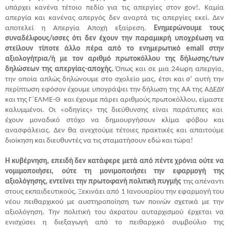
υπάρχει κανένα τέτοιο πεδίο για τις απεργίες στον gov!. Καμία
απεργία και κανένας απεργός δεν αναρτά τις απεργίες εκεί. Δεν
αποτελεί η Απεργία Αποχή εξαίρεση.
Ενημερώνουμε τους
συναδέλφους/ισσες ότι δεν έχουν την παραμικρή υποχρέωση να
στείλουν τίποτε άλλο πέρα από το ενημερωτικό email στην
αξιολογήτρια/ή με τον αριθμό πρωτοκόλλου της δήλωσης/των
δηλώσεων της απεργίας-αποχής.
Όπως και σε μια 24ωρη απεργία,
την οποία απλώς δηλώνουμε στο σχολείο μας, έτσι και σ’ αυτή την
περίπτωση εφόσον έχουμε υπογράψει την δήλωση της ΑΑ της ΑΔΕΔΥ
και της Γ΄ΕΛΜΕ-Θ και έχουμε πάρει αριθμούς πρωτοκόλλου, είμαστε
καλυμμένοι. Οι «οδηγίες» της διεύθυνσης είναι παράτυπες και
έχουν μοναδικό στόχο να δημιουργήσουν κλίμα φόβου και
ανασφάλειας. Δεν θα ανεχτούμε τέτοιες πρακτικές και απαιτούμε
διοίκηση και διευθυντές να τις σταματήσουν εδώ και τώρα!
Η κυβέρνηση, επειδή δεν κατάφερε μετά από πέντε χρόνια ούτε να
νομιμοποιήσει, ούτε τη μονιμοποιήσει την εφαρμογή της
αξιολόγησης, εντείνει την πρωτοφανή πολιτική πυγμής
της απέναντι
στους εκπαιδευτικούς. Ξεκινάει από 1 Ιανουαρίου την εφαρμογή του
νέου πειθαρχικού με αυστηροποίηση των ποινών σχετικά με την
αξιολόγηση. Την πολιτική του άκρατου αυταρχισμού έρχεται να
ενισχύσει η διεξαγωγή από το πειθαρχικό συμβούλιο της