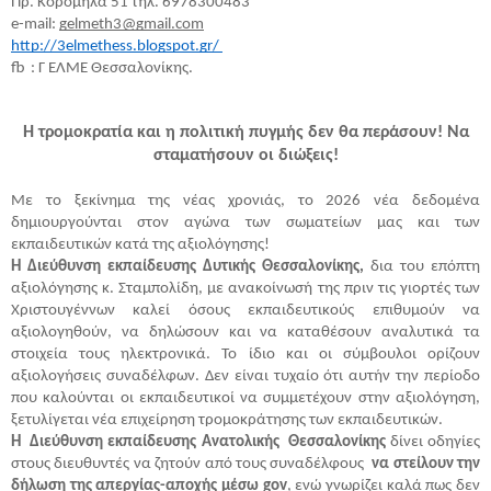
Πρ. Κορομηλά 51 τηλ. 6978300483
e-mail:
gelmeth3@gmail.com
http://3elmethess.blogspot.gr/
fb : Γ ΕΛΜΕ Θεσσαλονίκης.
Η τρομοκρατία και η πολιτική πυγμής δεν θα περάσουν! Να
σταματήσουν οι διώξεις!
Με το ξεκίνημα της νέας χρονιάς, το 2026 νέα δεδομένα
δημιουργούνται στον αγώνα των σωματείων μας και των
εκπαιδευτικών κατά της αξιολόγησης!
Η Διεύθυνση εκπαίδευσης Δυτικής Θεσσαλονίκης,
δια του επόπτη
αξιολόγησης κ. Σταμπολίδη, με ανακοίνωσή της πριν τις γιορτές των
Χριστουγέννων καλεί όσους εκπαιδευτικούς επιθυμούν να
αξιολογηθούν, να δηλώσουν και να καταθέσουν αναλυτικά τα
στοιχεία τους ηλεκτρονικά. Το ίδιο και οι σύμβουλοι ορίζουν
αξιολογήσεις συναδέλφων. Δεν είναι τυχαίο ότι αυτήν την περίοδο
που καλούνται οι εκπαιδευτικοί να συμμετέχουν στην αξιολόγηση,
ξετυλίγεται νέα επιχείρηση τρομοκράτησης των εκπαιδευτικών.
Η Διεύθυνση εκπαίδευσης Ανατολικής Θεσσαλονίκης
δίνει οδηγίες
στους διευθυντές να ζητούν από τους συναδέλφους
να στείλουν την
δήλωση της απεργίας-αποχής μέσω gov
, ενώ γνωρίζει καλά πως δεν