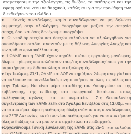
σταματήσουμε την αξιολόγηση, τις διώξεις, τα πειθαρχικά και την
εφαρμογή του νέου πειθαρχικού, καθώς και για την προώθηση των
διεκδικήσεων του κλάδου.
•
Κανείς συνάδελφος, καμία συναδέλφισσα να μη δηλώσει
συμμετοχή στην αξιολόγηση. Υπογράφουμε μαζικά την απεργία
αποχή, όσοι και όσες δεν έχουμε υπογράψει.
•
Οι νεοδιόριστες/οι και όσες/οι καλούνται να αξιολογηθούν για
οποιοδήποτε στάδιο, απαντούν με τη δήλωση Απεργίας Αποχής και
τον αριθμό πρωτοκόλλου τους.
•
Η ΟΛΜΕ και η ΕΛΜΕ έχουν κηρύξει στάσεις εργασίας, μονόωρες,
δίωρες, τρίωρες που καλύπτουν τους/τις συναδέλφους/ισσες για την
παρατήρηση της διδασκαλίας από αξιολογητές.
• Την Τετάρτη, 21/1,
ΟΛΜΕ και ΔΟΕ να κηρύξουν 24ωρη απεργία! και
να καλέσουν σε πανελλαδικές κινητοποιήσεις σε όλες τις πόλεις και
στην Τρίπολη. Να είναι μέρα καταδίκης του Υπουργείου και της
κυβέρνησης, της επίθεσης στο απεργιακό δικαίωμα, στους
συλλογικούς αγώνες και τα σωματεία. Στη Θεσσαλονίκη
συγκέντρωση των ΕΛΜΕ ΣΕΠΕ στο Άγαλμα Βενιζέλου στις 13.00μ.
για
να σταματήσει τώρα η πειθαρχική δίωξη ενάντια στις συναδέλφισσες
του ΣΕΠΕ Λακωνίας, κατά του νέου πειθαρχικού, για να σταματήσουν
όλες οι διώξεις και να μπουν στο αρχείο όλα τα πειθαρχικά.
•Οργανώνουμε Γενική Συνέλευση της ΕΛΜΕ στις 26-1
και καλούμε
την ΟΛΜΕ να καλέσει ΓΣ και ΓΣ προέδρων ως το τέλος Γενάρη.