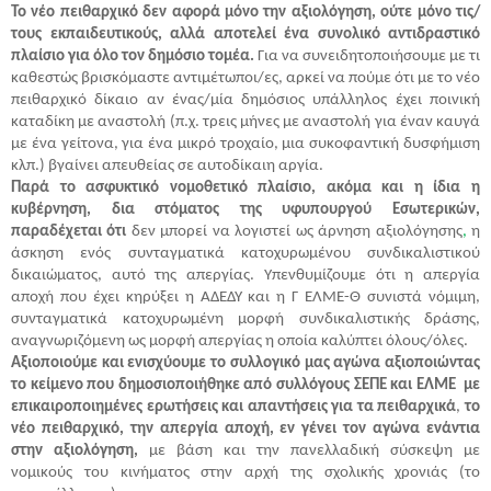
Το νέο πειθαρχικό δεν αφορά μόνο την αξιολόγηση, ούτε μόνο τις/
τους εκπαιδευτικούς, αλλά αποτελεί ένα συνολικό αντιδραστικό
πλαίσιο για όλο τον δημόσιο τομέα.
Για να συνειδητοποιήσουμε με τι
καθεστώς βρισκόμαστε αντιμέτωποι/ες, αρκεί να πούμε ότι με το νέο
πειθαρχικό δίκαιο αν ένας/μία δημόσιος υπάλληλος έχει ποινική
καταδίκη με αναστολή (π.χ. τρεις μήνες με αναστολή για έναν καυγά
με ένα γείτονα, για ένα μικρό τροχαίο, μια συκοφαντική δυσφήμιση
κλπ.) βγαίνει απευθείας σε αυτοδίκαιη αργία.
Παρά το ασφυκτικό νομοθετικό πλαίσιο, ακόμα και η ίδια η
κυβέρνηση, δια στόματος της υφυπουργού Εσωτερικών,
παραδέχεται ότι
δεν μπορεί να λογιστεί ως άρνηση αξιολόγησης
,
η
άσκηση ενός συνταγματικά κατοχυρωμένου συνδικαλιστικού
δικαιώματος, αυτό της απεργίας.
Υπενθυμίζουμε ότι η απεργία
αποχή που έχει κηρύξει η ΑΔΕΔΥ και η Γ ΕΛΜΕ-Θ συνιστά νόμιμη,
συνταγματικά κατοχυρωμένη μορφή συνδικαλιστικής δράσης,
αναγνωριζόμενη ως μορφή απεργίας η οποία καλύπτει όλους/όλες.
Αξιοποιούμε και ενισχύουμε το συλλογικό μας αγώνα αξιοποιώντας
το κείμενο που δημοσιοποιήθηκε από συλλόγους ΣΕΠΕ και ΕΛΜΕ με
επικαιροποιημένες ερωτήσεις και απαντήσεις για τα πειθαρχικά
,
το
νέο πειθαρχικό, την απεργία αποχή, εν γένει τον αγώνα ενάντια
στην αξιολόγηση,
με βάση και την πανελλαδική σύσκεψη με
νομικούς του κινήματος στην αρχή της σχολικής χρονιάς (το