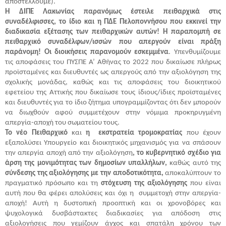
αποστέλλουμε).
Η ΔΙΠΕ Λακωνίας παρανόμως έστειλε πειθαρχικά στις
συναδέλφισσες, το ίδιο και η ΠΔΕ Πελοποννήσου που εκκινεί την
διαδικασία εξέτασης των πειθαρχικών αυτών! Η παραπομπή σε
πειθαρχικό συναδέλφων/ισσών που απεργούν είναι πράξη
παράνομη! Οι διοικήσεις παρανομούν εσκεμμένα
. Υπενθυμίζουμε
τις αποφάσεις του ΠΥΣΠΕ Α’ Αθήνας το 2022 που δικαίωσε πλήρως
προϊσταμένες και διευθυντές ως απεργούς από την αξιολόγηση της
σχολικής μονάδας, καθώς και τις αποφάσεις του διοικητικού
εφετείου της Αττικής που δικαίωσε τους ίδιους/ίδιες προϊσταμένες
και διευθυντές για το ίδιο ζήτημα υπογραμμίζοντας ότι δεν μπορούν
να διωχθούν αφού συμμετέχουν στην νόμιμα προκηρυγμένη
απεργία-αποχή του σωματείου τους.
Το νέο Πειθαρχικό
και
η εκστρατεία τρομοκρατίας
που έχουν
εξαπολύσει Υπουργείο και διοικητικός μηχανισμός για να σπάσουν
την απεργία αποχή από την αξιολόγηση
, το κυβερνητικό σχέδιο για
άρση της μονιμότητας των δημοσίων
υπαλλήλων,
καθώς αυτό της
σύνδεσης της αξιολόγησης με την αποδοτικότητα,
αποκαλύπτουν το
πραγματικό πρόσωπο και τη
στόχευση της αξιολόγησης
που είναι
αυτή που θα φέρει απολύσεις και όχι η συμμετοχή στην απεργία-
αποχή! Αυτή η δυστοπική προοπτική και οι χρονοβόρες και
ψυχολογικά δυσβάστακτες διαδικασίες για απόδοση στις
αξιολογήσεις που γεμίζουν άγχος και σπατάλη χρόνου των