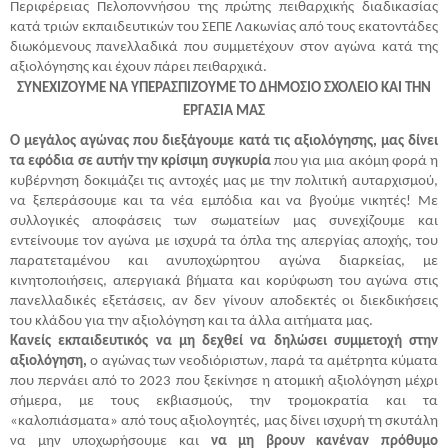
Περιφέρειας Πελοποννήσου της πρώτης πειθαρχικής διαδικασίας
κατά τριών εκπαιδευτικών του ΣΕΠΕ Λακωνίας από τους εκατοντάδες
διωκόμενους πανελλαδικά που συμμετέχουν στον αγώνα κατά της
αξιολόγησης και έχουν πάρει πειθαρχικά.
ΣΥΝΕΧΙΖΟΥΜΕ ΝΑ ΥΠΕΡΑΣΠΙΖΟΥΜΕ ΤΟ ΔΗΜΟΣΙΟ ΣΧΟΛΕΙΟ ΚΑΙ ΤΗΝ
ΕΡΓΑΣΙΑ ΜΑΣ
Ο μεγάλος αγώνας που διεξάγουμε κατά τις αξιολόγησης,
μας δίνει
τα εφόδια σε αυτήν την κρίσιμη συγκυρία
που για μια ακόμη φορά η
κυβέρνηση δοκιμάζει τις αντοχές μας με την πολιτική αυταρχισμού,
να ξεπεράσουμε και τα νέα εμπόδια και να βγούμε νικητές! Με
συλλογικές αποφάσεις των σωματείων μας συνεχίζουμε και
εντείνουμε τον αγώνα με ισχυρά τα όπλα της απεργίας αποχής, του
παρατεταμένου και ανυποχώρητου αγώνα διαρκείας, με
κινητοποιήσεις, απεργιακά βήματα και κορύφωση του αγώνα στις
πανελλαδικές εξετάσεις, αν δεν γίνουν αποδεκτές οι διεκδικήσεις
του κλάδου για την αξιολόγηση και τα άλλα αιτήματα μας.
Κανείς εκπαιδευτικός να μη δεχθεί να δηλώσει συμμετοχή στην
αξιολόγηση,
ο αγώνας των νεοδιόριστων, παρά τα αμέτρητα κύματα
που περνάει από το 2023 που ξεκίνησε η ατομική αξιολόγηση μέχρι
σήμερα, με τους εκβιασμούς, την τρομοκρατία και τα
«καλοπιάσματα» από τους αξιολογητές, μας δίνει ισχυρή τη σκυτάλη
να μην υποχωρήσουμε και
να μη βρουν κανέναν πρόθυμο